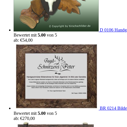
D 0106 Handge
Bewertet mit
5.00
von 5
ab:
€
54,00
BR 0214 Bilder
Bewertet mit
5.00
von 5
ab:
€
270,00