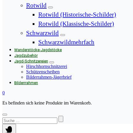
Rotwild
Rotwild (Historische-Schilder)
Rotwild (Klassische-Schilder)
Schwarzwild
Schwarzwildmehrfach
Wanderstöcke-Jagdstöcke
Jagdzubehör
Jagd-Schnitzereien
Hirschhornschnitzerei
Schützenscheiben
Bilderrahmen-Jägerbrief
Bilderrrahmen
0
Es befinden sich keine Produkte im Warenkorb.
Suchen
nach: