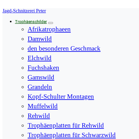
Springe
Jagd-Schnitzerei Peter
zum
Inhalt
Trophäenschilder
Afrikatrophaeen
Damwild
den besonderen Geschmack
Elchwild
Fuchshaken
Gamswild
Grandeln
Kopf-Schulter Montagen
Muffelwild
Rehwild
Trophäenplatten für Rehwild
Trophäenplatten für Schwarzwild