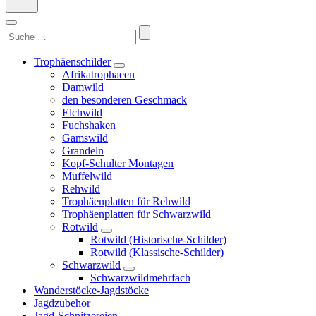
Suchen
nach:
Trophäenschilder
Afrikatrophaeen
Damwild
den besonderen Geschmack
Elchwild
Fuchshaken
Gamswild
Grandeln
Kopf-Schulter Montagen
Muffelwild
Rehwild
Trophäenplatten für Rehwild
Trophäenplatten für Schwarzwild
Rotwild
Rotwild (Historische-Schilder)
Rotwild (Klassische-Schilder)
Schwarzwild
Schwarzwildmehrfach
Wanderstöcke-Jagdstöcke
Jagdzubehör
Jagd-Schnitzereien