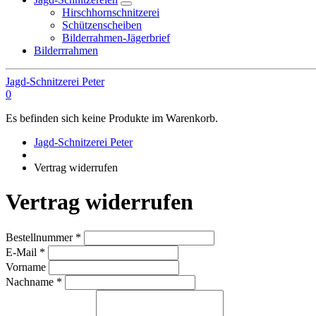
Hirschhornschnitzerei
Schützenscheiben
Bilderrahmen-Jägerbrief
Bilderrrahmen
Jagd-Schnitzerei Peter
0
Es befinden sich keine Produkte im Warenkorb.
Jagd-Schnitzerei Peter
Vertrag widerrufen
Vertrag widerrufen
erforderlich
Bestellnummer
*
erforderlich
E-Mail
*
Vorname
erforderlich
Nachname
*
Page URI *erforderlich