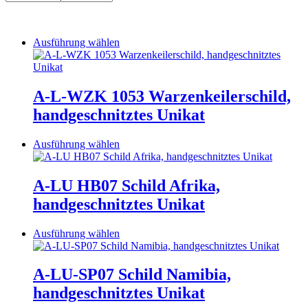
Dieses
Ausführung wählen
Produkt
weist
mehrere
Varianten
A-L-WZK 1053 Warzenkeilerschild,
auf.
handgeschnitztes Unikat
Die
Optionen
können
Dieses
Ausführung wählen
auf
Produkt
der
weist
Produktseite
mehrere
A-LU HB07 Schild Afrika,
gewählt
Varianten
handgeschnitztes Unikat
werden
auf.
Die
Optionen
Dieses
Ausführung wählen
können
Produkt
auf
weist
der
mehrere
A-LU-SP07 Schild Namibia,
Produktseite
Varianten
handgeschnitztes Unikat
gewählt
auf.
werden
Die