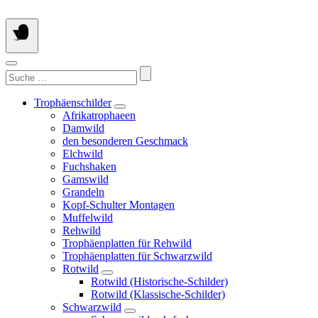
Springe
zum
Inhalt
Suchen
nach:
Trophäenschilder
Afrikatrophaeen
Damwild
den besonderen Geschmack
Elchwild
Fuchshaken
Gamswild
Grandeln
Kopf-Schulter Montagen
Muffelwild
Rehwild
Trophäenplatten für Rehwild
Trophäenplatten für Schwarzwild
Rotwild
Rotwild (Historische-Schilder)
Rotwild (Klassische-Schilder)
Schwarzwild