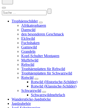
Suchen
nach:
Trophäenschilder
Afrikatrophaeen
Damwild
den besonderen Geschmack
Elchwild
Fuchshaken
Gamswild
Grandeln
Kopf-Schulter Montagen
Muffelwild
Rehwild
Trophäenplatten für Rehwild
Trophäenplatten für Schwarzwild
Rotwild
Rotwild (Historische-Schilder)
Rotwild (Klassische-Schilder)
Schwarzwild
Schwarzwildmehrfach
Wanderstöcke-Jagdstöcke
Jagdzubehör
Jagd-Schnitzereien