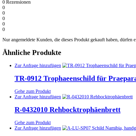
0
Rezensionen
0
0
0
0
0
Nur angemeldete Kunden, die dieses Produkt gekauft haben, dürfen 
Ähnliche Produkte
Dieses
Zur Anfrage hinzufügen
Produkt
weist
TR-0912 Trophaeenschild für Praepar
mehrere
Varianten
Gehe zum Produkt
auf.
Dieses
Zur Anfrage hinzufügen
Die
Produkt
Optionen
weist
R-0432010 Rehbocktrophäenbrett
können
mehrere
auf
Varianten
der
Gehe zum Produkt
auf.
Produktseite
Dieses
Zur Anfrage hinzufügen
Die
gewählt
Produkt
Optionen