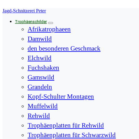
Springe
Jagd-Schnitzerei Peter
zum
Inhalt
Trophäenschilder
Afrikatrophaeen
Damwild
den besonderen Geschmack
Elchwild
Fuchshaken
Gamswild
Grandeln
Kopf-Schulter Montagen
Muffelwild
Rehwild
Trophäenplatten für Rehwild
Trophäenplatten für Schwarzwild