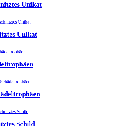
itztes Unikat
tztes Unikat
deltrophäen
hädeltrophäen
ztes Schild