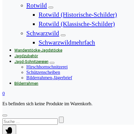
Rotwild
Rotwild (Historische-Schilder)
Rotwild (Klassische-Schilder)
Schwarzwild
Schwarzwildmehrfach
Wanderstöcke-Jagdstöcke
Jagdzubehör
Jagd-Schnitzereien
Hirschhornschnitzerei
Schützenscheiben
Bilderrahmen-Jägerbrief
Bilderrrahmen
0
Es befinden sich keine Produkte im Warenkorb.
Suchen
nach: