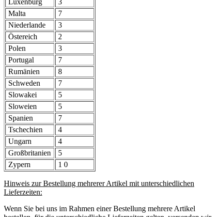
Luxenburg
3
Malta
7
Niederlande
3
Östereich
2
Polen
3
Portugal
7
Rumänien
8
Schweden
7
Slowakei
5
Sloweien
5
Spanien
7
Tschechien
4
Ungarn
4
Großbritanien
5
Zypern
1 0
Hinweis zur Bestellung mehrerer Artikel mit unterschiedlichen
Lieferzeiten:
Wenn Sie bei uns im Rahmen einer Bestellung mehrere Artikel