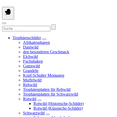
Springe
zum
Inhalt
Suchen
nach:
Trophäenschilder
Afrikatrophaeen
Damwild
den besonderen Geschmack
Elchwild
Fuchshaken
Gamswild
Grandeln
Kopf-Schulter Montagen
Muffelwild
Rehwild
Trophäenplatten für Rehwild
Trophäenplatten für Schwarzwild
Rotwild
Rotwild (Historische-Schilder)
Rotwild (Klassische-Schilder)
Schwarzwild