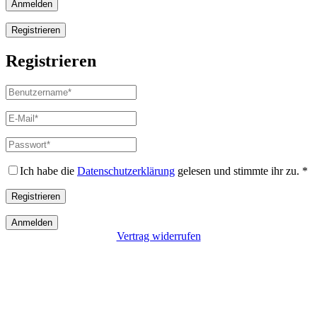
Anmelden
Registrieren
Registrieren
Benutzername
*
Erforderlich
E-
Mail-
Adresse
*
Passwort
*
Erforderlich
Erforderlich
Ich habe die
Datenschutzerklärung
gelesen und stimmte ihr zu.
*
Registrieren
Anmelden
Vertrag widerrufen