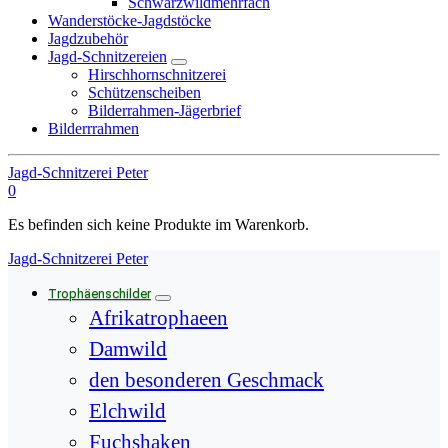
Schwarzwildmehrfach
Wanderstöcke-Jagdstöcke
Jagdzubehör
Jagd-Schnitzereien
Hirschhornschnitzerei
Schützenscheiben
Bilderrahmen-Jägerbrief
Bilderrrahmen
Jagd-Schnitzerei Peter
0
Es befinden sich keine Produkte im Warenkorb.
Jagd-Schnitzerei Peter
Trophäenschilder
Afrikatrophaeen
Damwild
den besonderen Geschmack
Elchwild
Fuchshaken