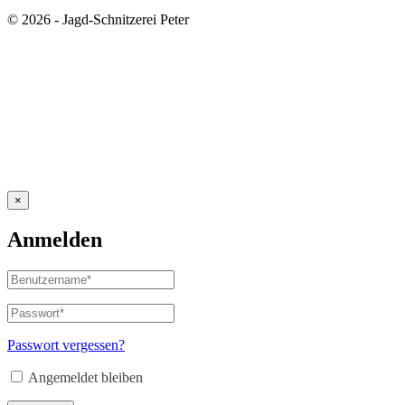
© 2026 - Jagd-Schnitzerei Peter
×
Anmelden
Benutzername
oder
E-
Passwort
*
Erforderlich
Mail-
Adresse
*
Passwort vergessen?
Erforderlich
Angemeldet bleiben