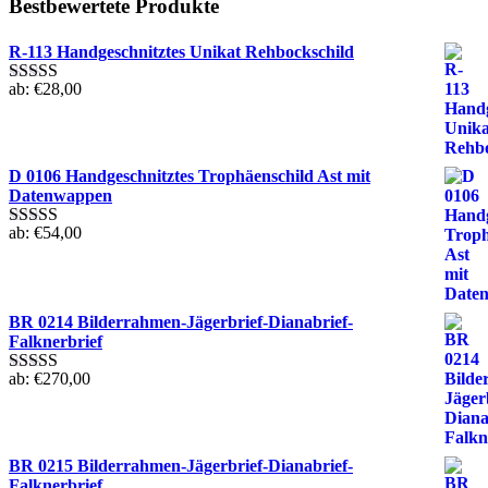
Bestbewertete Produkte
R-113 Handgeschnitztes Unikat Rehbockschild
ab:
€
28,00
Bewertet mit
5.00
von 5
D 0106 Handgeschnitztes Trophäenschild Ast mit
Datenwappen
ab:
€
54,00
Bewertet mit
5.00
von 5
BR 0214 Bilderrahmen-Jägerbrief-Dianabrief-
Falknerbrief
ab:
€
270,00
Bewertet mit
5.00
von 5
BR 0215 Bilderrahmen-Jägerbrief-Dianabrief-
Falknerbrief