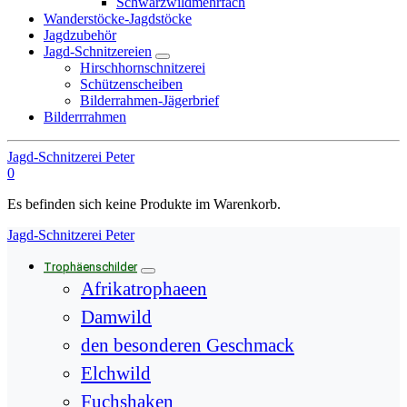
Schwarzwildmehrfach
Wanderstöcke-Jagdstöcke
Jagdzubehör
Jagd-Schnitzereien
Hirschhornschnitzerei
Schützenscheiben
Bilderrahmen-Jägerbrief
Bilderrrahmen
Jagd-Schnitzerei Peter
0
Es befinden sich keine Produkte im Warenkorb.
Jagd-Schnitzerei Peter
Trophäenschilder
Afrikatrophaeen
Damwild
den besonderen Geschmack
Elchwild
Fuchshaken