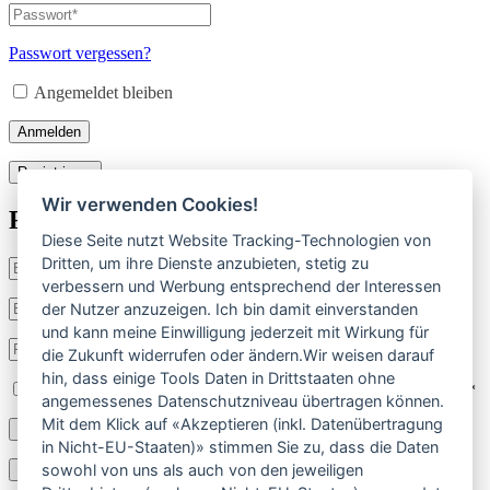
E-
Passwort
*
Erforderlich
Mail-
Adresse
*
Passwort vergessen?
Erforderlich
Angemeldet bleiben
Anmelden
Registrieren
Wir verwenden Cookies!
Registrieren
Diese Seite nutzt Website Tracking-Technologien von
Dritten, um ihre Dienste anzubieten, stetig zu
Benutzername
*
Erforderlich
verbessern und Werbung entsprechend der Interessen
E-
der Nutzer anzuzeigen. Ich bin damit einverstanden
Mail-
und kann meine Einwilligung jederzeit mit Wirkung für
Adresse
*
Passwort
*
die Zukunft widerrufen oder ändern.Wir weisen darauf
Erforderlich
Erforderlich
hin, dass einige Tools Daten in Drittstaaten ohne
Ich habe die
Datenschutzerklärung
gelesen und stimmte ihr zu.
*
angemessenes Datenschutzniveau übertragen können.
Mit dem Klick auf «Akzeptieren (inkl. Datenübertragung
Registrieren
in Nicht-EU-Staaten)» stimmen Sie zu, dass die Daten
sowohl von uns als auch von den jeweiligen
Anmelden