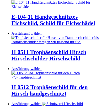
Produkt
weist
mehrere
Varianten
E-104-11 Handgeschnitztes
auf.
Eichschild, Schild für Elchschädel
Die
Optionen
können
Dieses
Ausführung wählen
auf
Produkt
der
weist
Produktseite
mehrere
gewählt
Varianten
H 0511 Trophäenschild Hirsch
werden
auf.
Hirschschilder Hirschschild
Die
Optionen
können
Dieses
Ausführung wählen
auf
Produkt
der
weist
Produktseite
mehrere
gewählt
Varianten
H 0512
Trophäenschild für den
werden
auf.
Hirsch
handgeschnitzt
Die
Optionen
können
Dieses
Ausführung wählen