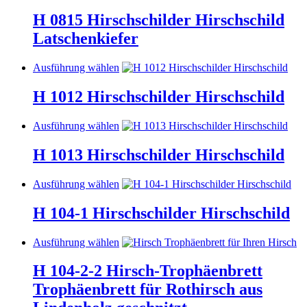
auf
Produkt
der
weist
H 0815 Hirschschilder Hirschschild
Produktseite
mehrere
Latschenkiefer
gewählt
Varianten
werden
auf.
Die
Dieses
Ausführung wählen
Optionen
Produkt
können
weist
H 1012 Hirschschilder Hirschschild
auf
mehrere
der
Varianten
Dieses
Ausführung wählen
Produktseite
auf.
Produkt
gewählt
Die
weist
werden
H 1013 Hirschschilder Hirschschild
Optionen
mehrere
können
Varianten
auf
Dieses
Ausführung wählen
auf.
der
Produkt
Die
Produktseite
weist
H 104-1 Hirschschilder Hirschschild
Optionen
gewählt
mehrere
können
werden
Varianten
auf
Dieses
Ausführung wählen
auf.
der
Produkt
Die
Produktseite
weist
H 104-2-2
Hirsch-Trophäenbrett
Optionen
gewählt
mehrere
können
werden
Trophäenbrett für Rothirsch aus
Varianten
auf
auf.
der