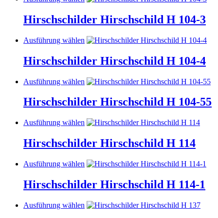
können
Produkt
auf
weist
Hirschschilder Hirschschild H 104-3
der
mehrere
Produktseite
Varianten
Dieses
Ausführung wählen
gewählt
auf.
Produkt
werden
Die
weist
Hirschschilder Hirschschild H 104-4
Optionen
mehrere
können
Varianten
auf
Dieses
Ausführung wählen
auf.
der
Produkt
Die
Produktseite
weist
Hirschschilder Hirschschild H 104-55
Optionen
gewählt
mehrere
können
werden
Varianten
auf
Dieses
Ausführung wählen
auf.
der
Produkt
Die
Produktseite
weist
Hirschschilder Hirschschild H 114
Optionen
gewählt
mehrere
können
werden
Varianten
auf
Dieses
Ausführung wählen
auf.
der
Produkt
Die
Produktseite
weist
Hirschschilder Hirschschild H 114-1
Optionen
gewählt
mehrere
können
werden
Varianten
auf
Dieses
Ausführung wählen
auf.
der
Produkt
Die