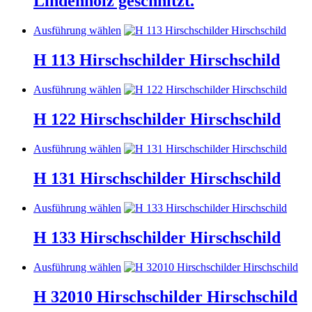
Lindenholz geschnitzt.
Die
Produktseite
Optionen
gewählt
Dieses
Ausführung wählen
können
werden
Produkt
auf
weist
H 113 Hirschschilder Hirschschild
der
mehrere
Produktseite
Varianten
gewählt
Dieses
Ausführung wählen
auf.
werden
Produkt
Die
weist
H 122 Hirschschilder Hirschschild
Optionen
mehrere
können
Varianten
auf
Dieses
Ausführung wählen
auf.
der
Produkt
Die
Produktseite
weist
H 131 Hirschschilder Hirschschild
Optionen
gewählt
mehrere
können
werden
Varianten
auf
Dieses
Ausführung wählen
auf.
der
Produkt
Die
Produktseite
weist
H 133 Hirschschilder Hirschschild
Optionen
gewählt
mehrere
können
werden
Varianten
auf
Dieses
Ausführung wählen
auf.
der
Produkt
Die
Produktseite
weist
H 32010 Hirschschilder Hirschschild
Optionen
gewählt
mehrere
können
werden