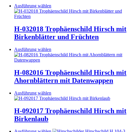
Varianten
auf
Dieses
Ausführung wählen
auf.
der
Produkt
Die
Produktseite
weist
Optionen
gewählt
mehrere
können
werden
Varianten
H-032018 Trophäenschild Hirsch mit
auf
auf.
der
Birkenblätter und Früchten
Die
Produktseite
Optionen
gewählt
können
Dieses
Ausführung wählen
werden
auf
Produkt
der
weist
Produktseite
mehrere
gewählt
Varianten
H-082016 Trophäenschild Hirsch mit
werden
auf.
Ahornblättern mit Datenwappen
Die
Optionen
können
Dieses
Ausführung wählen
auf
Produkt
der
weist
Produktseite
mehrere
H-092017 Trophäenschild Hirsch mit
gewählt
Varianten
Birkenlaub
werden
auf.
Die
Optionen
Dieses
Ausführung wählen