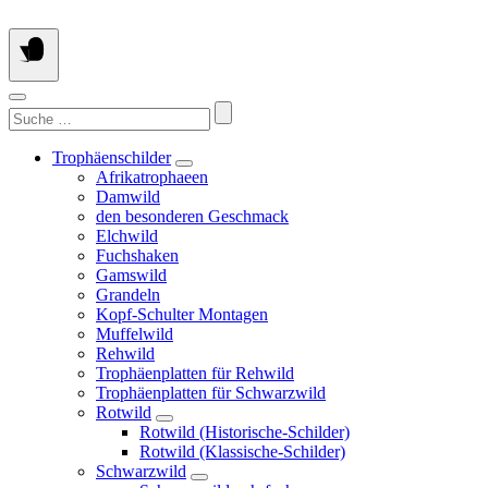
Springe
zum
Inhalt
Suchen
nach:
Trophäenschilder
Afrikatrophaeen
Damwild
den besonderen Geschmack
Elchwild
Fuchshaken
Gamswild
Grandeln
Kopf-Schulter Montagen
Muffelwild
Rehwild
Trophäenplatten für Rehwild
Trophäenplatten für Schwarzwild
Rotwild
Rotwild (Historische-Schilder)
Rotwild (Klassische-Schilder)
Schwarzwild