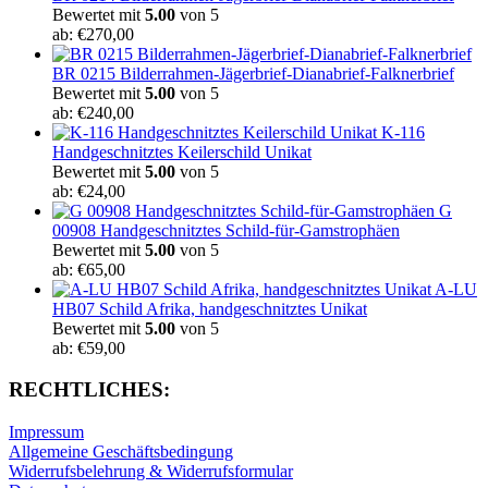
Bewertet mit
5.00
von 5
ab:
€
270,00
BR 0215 Bilderrahmen-Jägerbrief-Dianabrief-Falknerbrief
Bewertet mit
5.00
von 5
ab:
€
240,00
K-116
Handgeschnitztes Keilerschild Unikat
Bewertet mit
5.00
von 5
ab:
€
24,00
G
00908 Handgeschnitztes Schild-für-Gamstrophäen
Bewertet mit
5.00
von 5
ab:
€
65,00
A-LU
HB07 Schild Afrika, handgeschnitztes Unikat
Bewertet mit
5.00
von 5
ab:
€
59,00
RECHTLICHES:
Impressum
Allgemeine Geschäftsbedingung
Widerrufsbelehrung & Widerrufsformular