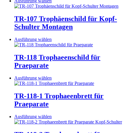
Dieses
Ausführung wählen
können
Produkt
auf
weist
der
mehrere
TR-107 Trophäenschild für Kopf-
Produktseite
Varianten
Schulter Montagen
gewählt
auf.
werden
Die
Optionen
Dieses
Ausführung wählen
können
Produkt
auf
weist
der
mehrere
TR-118 Trophaeenschild für
Produktseite
Varianten
Praeparate
gewählt
auf.
werden
Die
Optionen
Dieses
Ausführung wählen
können
Produkt
auf
weist
der
mehrere
TR-118-1 Trophaeenbrett für
Produktseite
Varianten
Praeparate
gewählt
auf.
werden
Die
Optionen
Dieses
Ausführung wählen
können
Produkt
auf
weist
der
mehrere