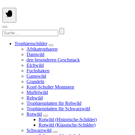
Springe
zum
Inhalt
Suchen
nach:
Trophäenschilder
Afrikatrophaeen
Damwild
den besonderen Geschmack
Elchwild
Fuchshaken
Gamswild
Grandeln
Kopf-Schulter Montagen
Muffelwild
Rehwild
Trophäenplatten für Rehwild
Trophäenplatten für Schwarzwild
Rotwild
Rotwild (Historische-Schilder)
Rotwild (Klassische-Schilder)
Schwarzwild