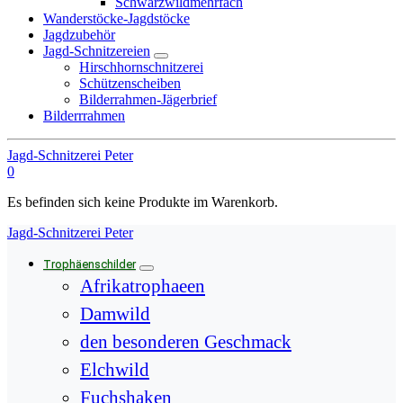
Schwarzwildmehrfach
Wanderstöcke-Jagdstöcke
Jagdzubehör
Jagd-Schnitzereien
Hirschhornschnitzerei
Schützenscheiben
Bilderrahmen-Jägerbrief
Bilderrrahmen
Jagd-Schnitzerei Peter
0
Es befinden sich keine Produkte im Warenkorb.
Jagd-Schnitzerei Peter
Trophäenschilder
Afrikatrophaeen
Damwild
den besonderen Geschmack
Elchwild
Fuchshaken