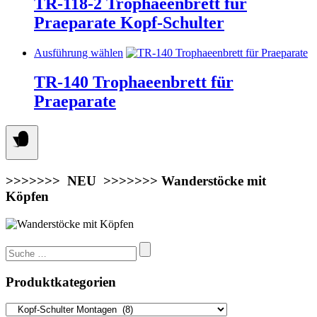
TR-118-2 Trophaeenbrett für
Produktseite
Varianten
Praeparate Kopf-Schulter
gewählt
auf.
werden
Die
Optionen
Dieses
Ausführung wählen
können
Produkt
auf
weist
TR-140 Trophaeenbrett für
der
mehrere
Praeparate
Produktseite
Varianten
gewählt
auf.
werden
Die
Optionen
können
auf
der
>>>>>>> NEU >>>>>>> Wanderstöcke mit
Produktseite
Köpfen
gewählt
werden
Suchen
nach:
Produktkategorien