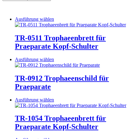
Dieses
Ausführung wählen
Produkt
weist
mehrere
TR-0511 Trophaeenbrett für
Varianten
Praeparate Kopf-Schulter
auf.
Die
Optionen
Dieses
Ausführung wählen
können
Produkt
auf
weist
der
mehrere
TR-0912 Trophaeenschild für
Produktseite
Varianten
Praeparate
gewählt
auf.
werden
Die
Optionen
Dieses
Ausführung wählen
können
Produkt
auf
weist
der
mehrere
TR-1054 Trophaeenbrett für
Produktseite
Varianten
Praeparate Kopf-Schulter
gewählt
auf.
werden
Die
Optionen