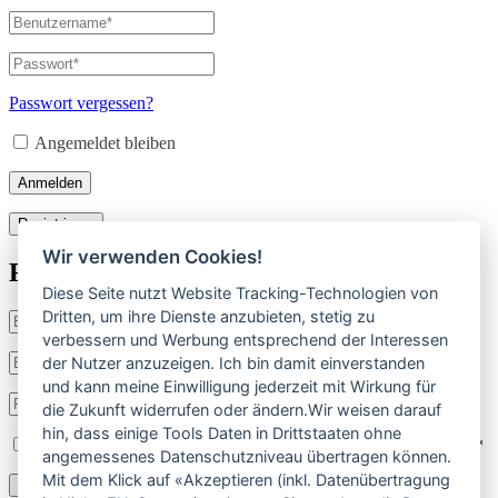
Benutzername
oder
E-
Passwort
*
Erforderlich
Mail-
Adresse
*
Passwort vergessen?
Erforderlich
Angemeldet bleiben
Anmelden
Registrieren
Wir verwenden Cookies!
Registrieren
Diese Seite nutzt Website Tracking-Technologien von
Dritten, um ihre Dienste anzubieten, stetig zu
Benutzername
*
Erforderlich
verbessern und Werbung entsprechend der Interessen
E-
der Nutzer anzuzeigen. Ich bin damit einverstanden
Mail-
und kann meine Einwilligung jederzeit mit Wirkung für
Adresse
*
Passwort
*
die Zukunft widerrufen oder ändern.Wir weisen darauf
Erforderlich
Erforderlich
hin, dass einige Tools Daten in Drittstaaten ohne
Ich habe die
Datenschutzerklärung
gelesen und stimmte ihr zu.
*
angemessenes Datenschutzniveau übertragen können.
Mit dem Klick auf «Akzeptieren (inkl. Datenübertragung
Registrieren