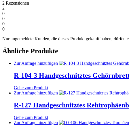
2
Rezensionen
2
0
0
0
0
Nur angemeldete Kunden, die dieses Produkt gekauft haben, dürfen 
Ähnliche Produkte
Dieses
Zur Anfrage hinzufügen
Produkt
weist
R-104-3 Handgeschnitztes Gehörnbret
mehrere
Varianten
Gehe zum Produkt
auf.
Dieses
Zur Anfrage hinzufügen
Die
Produkt
Optionen
weist
R-127 Handgeschnitztes Rehtrophäenb
können
mehrere
auf
Varianten
der
Gehe zum Produkt
auf.
Produktseite
Dieses
Zur Anfrage hinzufügen
Die
gewählt
Produkt
Optionen