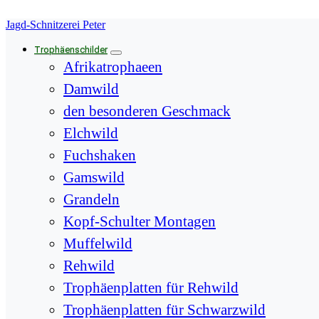
Springe
Jagd-Schnitzerei Peter
zum
Inhalt
Trophäenschilder
Afrikatrophaeen
Damwild
den besonderen Geschmack
Elchwild
Fuchshaken
Gamswild
Grandeln
Kopf-Schulter Montagen
Muffelwild
Rehwild
Trophäenplatten für Rehwild
Trophäenplatten für Schwarzwild