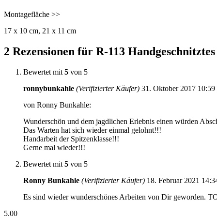
Montagefläche >>
17 x 10 cm, 21 x 11 cm
2 Rezensionen für
R-113 Handgeschnitztes
Bewertet mit
5
von 5
ronnybunkahle
(Verifizierter Käufer)
31. Oktober 2017
10:59
von Ronny Bunkahle:
Wunderschön und dem jagdlichen Erlebnis einen würden Absc
Das Warten hat sich wieder einmal gelohnt!!!
Handarbeit der Spitzenklasse!!!
Gerne mal wieder!!!
Bewertet mit
5
von 5
Ronny Bunkahle
(Verifizierter Käufer)
18. Februar 2021
14:3
Es sind wieder wunderschönes Arbeiten von Dir geworden. TOP!!
5.00