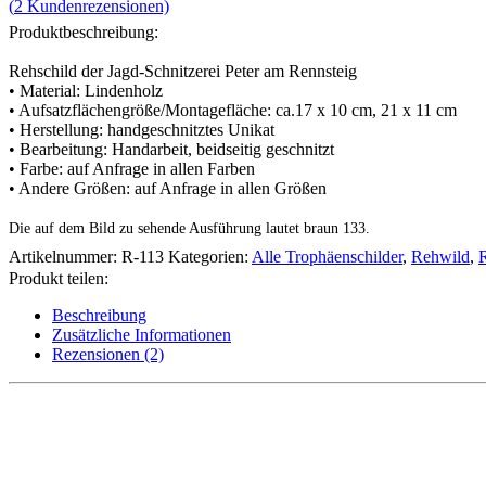
(
2
Kundenrezensionen)
Produktbeschreibung:
Rehschild der Jagd-Schnitzerei Peter am Rennsteig
• Material: Lindenholz
• Aufsatzflächengröße/Montagefläche: ca.17 x 10 cm, 21 x 11 cm
• Herstellung: handgeschnitztes Unikat
• Bearbeitung: Handarbeit, beidseitig geschnitzt
• Farbe: auf Anfrage in allen Farben
• Andere Größen: auf Anfrage in allen Größen
Die auf dem Bild zu sehende Ausführung lautet braun 133.
Artikelnummer:
R-113
Kategorien:
Alle Trophäenschilder
,
Rehwild
,
R
Produkt teilen:
Beschreibung
Zusätzliche Informationen
Rezensionen (2)