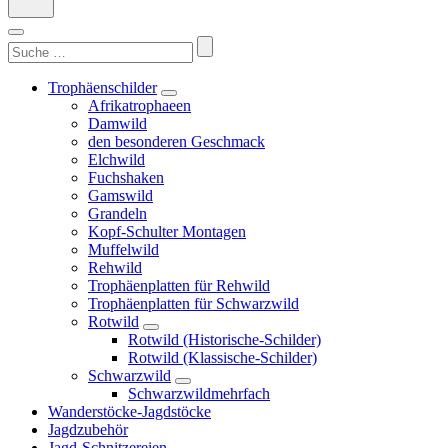
Suchen
nach:
Trophäenschilder
Afrikatrophaeen
Damwild
den besonderen Geschmack
Elchwild
Fuchshaken
Gamswild
Grandeln
Kopf-Schulter Montagen
Muffelwild
Rehwild
Trophäenplatten für Rehwild
Trophäenplatten für Schwarzwild
Rotwild
Rotwild (Historische-Schilder)
Rotwild (Klassische-Schilder)
Schwarzwild
Schwarzwildmehrfach
Wanderstöcke-Jagdstöcke
Jagdzubehör
Jagd-Schnitzereien