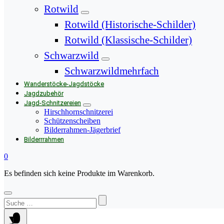
Rotwild
Rotwild (Historische-Schilder)
Rotwild (Klassische-Schilder)
Schwarzwild
Schwarzwildmehrfach
Wanderstöcke-Jagdstöcke
Jagdzubehör
Jagd-Schnitzereien
Hirschhornschnitzerei
Schützenscheiben
Bilderrahmen-Jägerbrief
Bilderrrahmen
0
Es befinden sich keine Produkte im Warenkorb.
Suchen
nach: