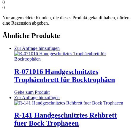
0
0
Nur angemeldete Kunden, die dieses Produkt gekauft haben, dürfen
eine Rezension abgeben.
Ähnliche Produkte
Dieses
Zur Anfrage hinzufügen
Produkt
weist
mehrere
Varianten
R-071016 Handgeschnitztes
auf.
Trophäenbrett für Bocktrophäen
Die
Optionen
können
Gehe zum Produkt
auf
Dieses
Zur Anfrage hinzufügen
der
Produkt
Produktseite
weist
gewählt
mehrere
R-141 Handgeschnitztes Rehbrett
werden
Varianten
fuer Bock Trophaeen
auf.
Die