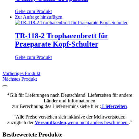
Optionen
können
Gehe zum Produkt
auf
Dieses
Zur Anfrage hinzufügen
der
Produkt
Produktseite
weist
gewählt
mehrere
TR-118-2 Trophaeenbrett für
werden
Varianten
Praeparate Kopf-Schulter
auf.
Die
Optionen
Gehe zum Produkt
können
auf
der
Vorheriges Produkt
Produktseite
Nächstes Produkt
gewählt
werden
*Gilt für Lieferungen nach Deutschland. Lieferzeiten für andere
Länder und Informationen
zur Berechnung des Liefertermins siehe hier :
Lieferzeiten
“Alle Preise verstehen sich inklusive der Mehrwertsteuer,
zuzüglich der
Versandkosten
,wenn nicht anders beschrieben
.”
Bestbewertete Produkte