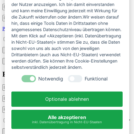
der Nutzer anzuzeigen. Ich bin damit einverstanden
Benutzername
und kann meine Einwilligung jederzeit mit Wirkung für
oder
E-
die Zukunft widerrufen oder ändern.Wir weisen darauf
Passwort
*
Erforderlich
Mail-
hin, dass einige Tools Daten in Drittstaaten ohne
Adresse
*
Passwort vergessen?
angemessenes Datenschutzniveau übertragen können.
Erforderlich
Mit dem Klick auf «Akzeptieren (inkl. Datenübertragung
Angemeldet bleiben
in Nicht-EU-Staaten)» stimmen Sie zu, dass die Daten
sowohl von uns als auch von den jeweiligen
Anmelden
Drittanbietern (auch aus Nicht-EU-Staaten) verwendet
werden dürfen. Sie können Ihre Cookie-Einstellungen
Registrieren
selbstverständlich jederzeit ändern.
Registrieren
Notwendig
Funktional
Benutzername
*
Erforderlich
E-
Optionale ablehnen
Mail-
Adresse
*
Passwort
*
Erforderlich
Erforderlich
Alle akzeptieren
Ich habe die
Datenschutzerklärung
gelesen und stimmte ihr zu.
*
inkl. Datenübertragung in Nicht-EU-Staaten
Registrieren