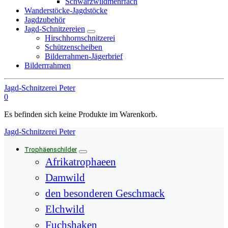
Schwarzwildmehrfach
Wanderstöcke-Jagdstöcke
Jagdzubehör
Jagd-Schnitzereien
Hirschhornschnitzerei
Schützenscheiben
Bilderrahmen-Jägerbrief
Bilderrrahmen
Jagd-Schnitzerei Peter
0
Es befinden sich keine Produkte im Warenkorb.
Jagd-Schnitzerei Peter
Trophäenschilder
Afrikatrophaeen
Damwild
den besonderen Geschmack
Elchwild
Fuchshaken