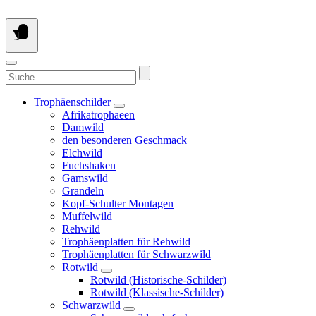
Springe
zum
Inhalt
Suchen
nach:
Trophäenschilder
Afrikatrophaeen
Damwild
den besonderen Geschmack
Elchwild
Fuchshaken
Gamswild
Grandeln
Kopf-Schulter Montagen
Muffelwild
Rehwild
Trophäenplatten für Rehwild
Trophäenplatten für Schwarzwild
Rotwild
Rotwild (Historische-Schilder)
Rotwild (Klassische-Schilder)
Schwarzwild