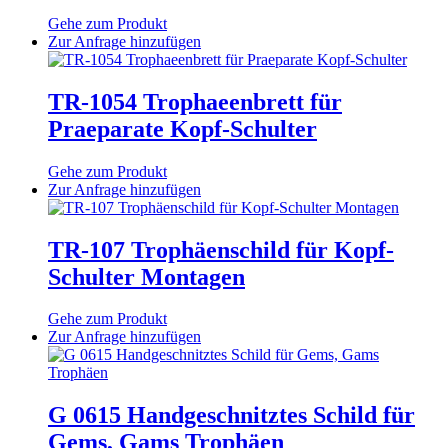
Die
Optionen
Gehe zum Produkt
können
Dieses
Zur Anfrage hinzufügen
auf
Produkt
der
weist
Produktseite
mehrere
TR-1054 Trophaeenbrett für
gewählt
Varianten
Praeparate Kopf-Schulter
werden
auf.
Die
Optionen
Gehe zum Produkt
können
Dieses
Zur Anfrage hinzufügen
auf
Produkt
der
weist
Produktseite
mehrere
TR-107 Trophäenschild für Kopf-
gewählt
Varianten
Schulter Montagen
werden
auf.
Die
Optionen
Gehe zum Produkt
können
Dieses
Zur Anfrage hinzufügen
auf
Produkt
der
weist
Produktseite
mehrere
gewählt
Varianten
G 0615 Handgeschnitztes Schild für
werden
auf.
Gems, Gams Trophäen
Die