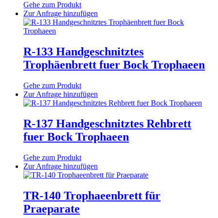
Optionen
Gehe zum Produkt
können
Dieses
Zur Anfrage hinzufügen
auf
Produkt
der
weist
Produktseite
mehrere
gewählt
Varianten
R-133 Handgeschnitztes
werden
auf.
Trophäenbrett fuer Bock Trophaeen
Die
Optionen
können
Gehe zum Produkt
auf
Dieses
Zur Anfrage hinzufügen
der
Produkt
Produktseite
weist
gewählt
mehrere
R-137 Handgeschnitztes Rehbrett
werden
Varianten
fuer Bock Trophaeen
auf.
Die
Optionen
Gehe zum Produkt
können
Dieses
Zur Anfrage hinzufügen
auf
Produkt
der
weist
Produktseite
mehrere
TR-140 Trophaeenbrett für
gewählt
Varianten
Praeparate
werden
auf.