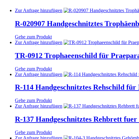
Dieses
Zur Anfrage hinzufügen
Produkt
weist
R-020907 Handgeschnitztes Trophäenb
mehrere
Varianten
Gehe zum Produkt
auf.
Dieses
Zur Anfrage hinzufügen
Die
Produkt
Optionen
weist
TR-0912 Trophaeenschild für Praepar
können
mehrere
auf
Varianten
der
Gehe zum Produkt
auf.
Produktseite
Dieses
Zur Anfrage hinzufügen
Die
gewählt
Produkt
Optionen
werden
weist
R-114 Handgeschnitztes Rehschild für
können
mehrere
auf
Varianten
der
Gehe zum Produkt
auf.
Produktseite
Dieses
Zur Anfrage hinzufügen
Die
gewählt
Produkt
Optionen
werden
weist
R-137 Handgeschnitztes Rehbrett fue
können
mehrere
auf
Varianten
der
Gehe zum Produkt
auf.
Produktseite
Dieses
Zur Anfrage hinzufügen