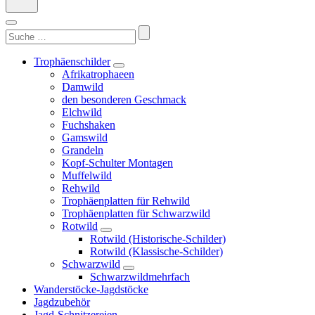
Suchen
nach:
Trophäenschilder
Afrikatrophaeen
Damwild
den besonderen Geschmack
Elchwild
Fuchshaken
Gamswild
Grandeln
Kopf-Schulter Montagen
Muffelwild
Rehwild
Trophäenplatten für Rehwild
Trophäenplatten für Schwarzwild
Rotwild
Rotwild (Historische-Schilder)
Rotwild (Klassische-Schilder)
Schwarzwild
Schwarzwildmehrfach
Wanderstöcke-Jagdstöcke
Jagdzubehör
Jagd-Schnitzereien