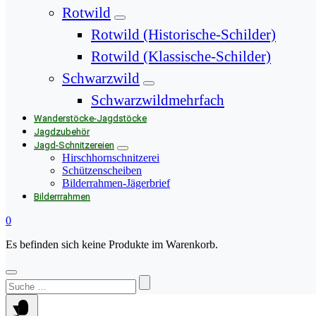
Rotwild
Rotwild (Historische-Schilder)
Rotwild (Klassische-Schilder)
Schwarzwild
Schwarzwildmehrfach
Wanderstöcke-Jagdstöcke
Jagdzubehör
Jagd-Schnitzereien
Hirschhornschnitzerei
Schützenscheiben
Bilderrahmen-Jägerbrief
Bilderrrahmen
0
Es befinden sich keine Produkte im Warenkorb.
Suchen
nach: