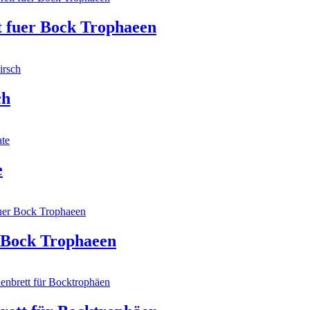
t fuer Bock Trophaeen
ch
e
r Bock Trophaeen