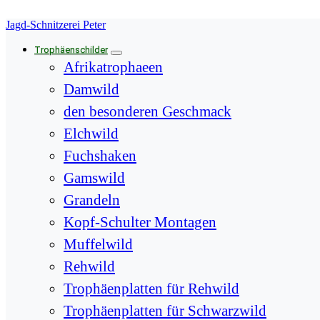
Springe
Jagd-Schnitzerei Peter
zum
Inhalt
Trophäenschilder
Afrikatrophaeen
Damwild
den besonderen Geschmack
Elchwild
Fuchshaken
Gamswild
Grandeln
Kopf-Schulter Montagen
Muffelwild
Rehwild
Trophäenplatten für Rehwild
Trophäenplatten für Schwarzwild