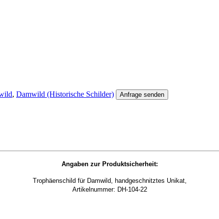
ild
,
Damwild (Historische Schilder)
Anfrage senden
Angaben zur Produktsicherheit:
Trophäenschild für Damwild, handgeschnitztes Unikat,
Artikelnummer: DH-104-22