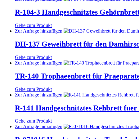
Die
gewählt
Produkt
Optionen
werden
weist
R-104-3 Handgeschnitztes Gehörnbret
können
mehrere
auf
Varianten
der
Gehe zum Produkt
auf.
Produktseite
Dieses
Zur Anfrage hinzufügen
Die
gewählt
Produkt
Optionen
werden
weist
DH-137 Geweihbrett für den Damhirs
können
mehrere
auf
Varianten
der
Gehe zum Produkt
auf.
Produktseite
Dieses
Zur Anfrage hinzufügen
Die
gewählt
Produkt
Optionen
werden
weist
TR-140 Trophaeenbrett für Praeparat
können
mehrere
auf
Varianten
der
Gehe zum Produkt
auf.
Produktseite
Dieses
Zur Anfrage hinzufügen
Die
gewählt
Produkt
Optionen
werden
weist
R-141 Handgeschnitztes Rehbrett fue
können
mehrere
auf
Varianten
der
Gehe zum Produkt
auf.
Produktseite
Dieses
Zur Anfrage hinzufügen
Die
gewählt
Produkt
Optionen
werden
weist