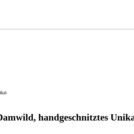
ikat
Damwild, handgeschnitztes Unik