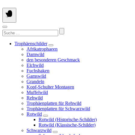
Springe
zum
Inhalt
Suchen
nach:
Trophäenschilder
Afrikatrophaeen
Damwild
den besonderen Geschmack
Elchwild
Fuchshaken
Gamswild
Grandeln
Kopf-Schulter Montagen
Muffelwild
Rehwild
Trophäenplatten für Rehwild
Trophäenplatten für Schwarzwild
Rotwild
Rotwild (Historische-Schilder)
Rotwild (Klassische-Schilder)
Schwarzwild