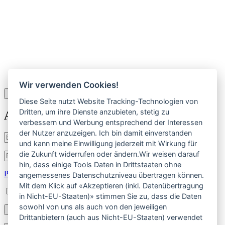
Wir verwenden Cookies!
×
Diese Seite nutzt Website Tracking-Technologien von
Dritten, um ihre Dienste anzubieten, stetig zu
Anmelden
verbessern und Werbung entsprechend der Interessen
der Nutzer anzuzeigen. Ich bin damit einverstanden
Benutzername
und kann meine Einwilligung jederzeit mit Wirkung für
oder
die Zukunft widerrufen oder ändern.Wir weisen darauf
E-
Passwort
*
Erforderlich
Mail-
hin, dass einige Tools Daten in Drittstaaten ohne
Adresse
*
Passwort vergessen?
angemessenes Datenschutzniveau übertragen können.
Erforderlich
Mit dem Klick auf «Akzeptieren (inkl. Datenübertragung
Angemeldet bleiben
in Nicht-EU-Staaten)» stimmen Sie zu, dass die Daten
sowohl von uns als auch von den jeweiligen
Anmelden
Drittanbietern (auch aus Nicht-EU-Staaten) verwendet