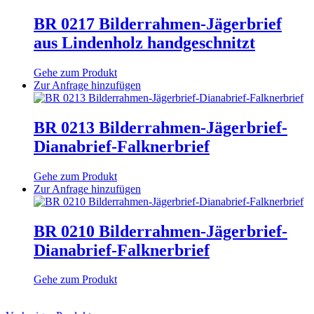
Produktseite
mehrere
gewählt
Varianten
BR 0217 Bilderrahmen-Jägerbrief
werden
auf.
aus Lindenholz handgeschnitzt
Die
Optionen
können
Gehe zum Produkt
auf
Dieses
Zur Anfrage hinzufügen
der
Produkt
Produktseite
weist
gewählt
mehrere
BR 0213 Bilderrahmen-Jägerbrief-
werden
Varianten
Dianabrief-Falknerbrief
auf.
Die
Optionen
Gehe zum Produkt
können
Dieses
Zur Anfrage hinzufügen
auf
Produkt
der
weist
Produktseite
mehrere
BR 0210 Bilderrahmen-Jägerbrief-
gewählt
Varianten
Dianabrief-Falknerbrief
werden
auf.
Die
Optionen
Gehe zum Produkt
können
auf