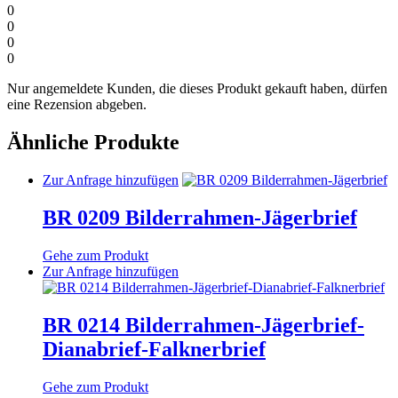
0
0
0
0
Nur angemeldete Kunden, die dieses Produkt gekauft haben, dürfen
eine Rezension abgeben.
Ähnliche Produkte
Dieses
Zur Anfrage hinzufügen
Produkt
weist
BR 0209 Bilderrahmen-Jägerbrief
mehrere
Varianten
Gehe zum Produkt
auf.
Dieses
Zur Anfrage hinzufügen
Die
Produkt
Optionen
weist
können
mehrere
BR 0214 Bilderrahmen-Jägerbrief-
auf
Varianten
der
Dianabrief-Falknerbrief
auf.
Produktseite
Die
gewählt
Optionen
Gehe zum Produkt
werden