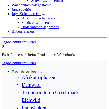
Schwarzwildmehrfach
Wanderstöcke-Jagdstöcke
Jagdzubehör
Jagd-Schnitzereien
Hirschhornschnitzerei
Schützenscheiben
Bilderrahmen-Jägerbrief
Bilderrrahmen
Jagd-Schnitzerei Peter
0
Es befinden sich keine Produkte im Warenkorb.
Jagd-Schnitzerei Peter
Trophäenschilder
Afrikatrophaeen
Damwild
den besonderen Geschmack
Elchwild
Fuchshaken