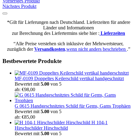
der
Vorheriges Produkt
Produktseite
Nächstes Produkt
gewählt
werden
*Gilt für Lieferungen nach Deutschland. Lieferzeiten für andere
Länder und Informationen
zur Berechnung des Liefertermins siehe hier :
Lieferzeiten
“Alle Preise verstehen sich inklusive der Mehrwertsteuer,
zuzüglich der
Versandkosten
,wenn nicht anders beschrieben
.”
Bestbewertete Produkte
MF-0109 Doppeltes Keilerschild vertikal handgeschnitzt
Bewertet mit
5.00
von 5
ab:
€
98,00
G 0615 Handgeschnitztes Schild für Gems, Gams Trophäen
Bewertet mit
5.00
von 5
ab:
€
85,00
H 104-1
Hirschschilder Hirschschild
Bewertet mit
5.00
von 5