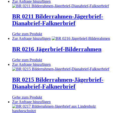
können
Dieses
Zur Anfrage hinzufügen
auf
Produkt
der
weist
Produktseite
mehrere
BR 0211 Bilderrahmen-Jägerbrief-
gewählt
Varianten
Dianabrief-Falknerbrief
werden
auf.
Die
Optionen
Gehe zum Produkt
können
Dieses
Zur Anfrage hinzufügen
auf
Produkt
der
weist
BR 0216 Jägerbrief-Bilderrahmen
Produktseite
mehrere
gewählt
Varianten
Gehe zum Produkt
werden
auf.
Dieses
Zur Anfrage hinzufügen
Die
Produkt
Optionen
weist
können
mehrere
BR 0215 Bilderrahmen-Jägerbrief-
auf
Varianten
der
Dianabrief-Falknerbrief
auf.
Produktseite
Die
gewählt
Optionen
Gehe zum Produkt
werden
können
Dieses
Zur Anfrage hinzufügen
auf
Produkt
der
weist