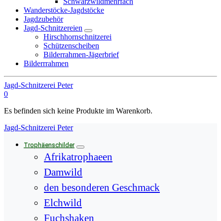
Schwarzwildmehrfach
Wanderstöcke-Jagdstöcke
Jagdzubehör
Jagd-Schnitzereien
Hirschhornschnitzerei
Schützenscheiben
Bilderrahmen-Jägerbrief
Bilderrrahmen
Jagd-Schnitzerei Peter
0
Es befinden sich keine Produkte im Warenkorb.
Jagd-Schnitzerei Peter
Trophäenschilder
Afrikatrophaeen
Damwild
den besonderen Geschmack
Elchwild
Fuchshaken