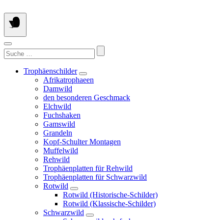
Springe
zum
Inhalt
Suchen
nach:
Trophäenschilder
Afrikatrophaeen
Damwild
den besonderen Geschmack
Elchwild
Fuchshaken
Gamswild
Grandeln
Kopf-Schulter Montagen
Muffelwild
Rehwild
Trophäenplatten für Rehwild
Trophäenplatten für Schwarzwild
Rotwild
Rotwild (Historische-Schilder)
Rotwild (Klassische-Schilder)
Schwarzwild