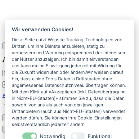
Wir verwenden Cookies!
Diese Seite nutzt Website Tracking-Technologien von
×
Dritten, um ihre Dienste anzubieten, stetig zu
verbessern und Werbung entsprechend der Interessen
Anmelden
der Nutzer anzuzeigen. Ich bin damit einverstanden
und kann meine Einwilligung jederzeit mit Wirkung für
Benutzername
die Zukunft widerrufen oder ändern.Wir weisen darauf
oder
hin, dass einige Tools Daten in Drittstaaten ohne
E-
Passwort
*
angemessenes Datenschutzniveau übertragen können.
Erforderlich
Mail-
Mit dem Klick auf «Akzeptieren (inkl. Datenübertragung
Adresse
*
Passwort vergessen?
in Nicht-EU-Staaten)» stimmen Sie zu, dass die Daten
Erforderlich
sowohl von uns als auch von den jeweiligen
Angemeldet bleiben
Drittanbietern (auch aus Nicht-EU-Staaten) verwendet
werden dürfen. Sie können Ihre Cookie-Einstellungen
Anmelden
selbstverständlich jederzeit ändern.
Registrieren
Notwendig
Funktional