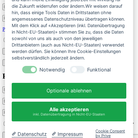
die Zukunft widerrufen oder ändern.Wir weisen darauf
Benutzername
oder
hin, dass einige Tools Daten in Drittstaaten ohne
E-
Passwort
*
angemessenes Datenschutzniveau übertragen können.
Erforderlich
Mail-
Mit dem Klick auf «Akzeptieren (inkl. Datenübertragung
Adresse
*
Passwort vergessen?
in Nicht-EU-Staaten)» stimmen Sie zu, dass die Daten
Erforderlich
sowohl von uns als auch von den jeweiligen
Angemeldet bleiben
Drittanbietern (auch aus Nicht-EU-Staaten) verwendet
werden dürfen. Sie können Ihre Cookie-Einstellungen
Anmelden
selbstverständlich jederzeit ändern.
Registrieren
Notwendig
Funktional
Registrieren
Benutzername
*
Optionale ablehnen
Erforderlich
E-
Mail-
Alle akzeptieren
Adresse
*
Passwort
*
inkl. Datenübertragung in Nicht-EU-Staaten
Erforderlich
Erforderlich
Ich habe die
Datenschutzerklärung
gelesen und stimmte ihr zu.
*
Cookie Consent
Datenschutz
Impressum
Registrieren
by Prive