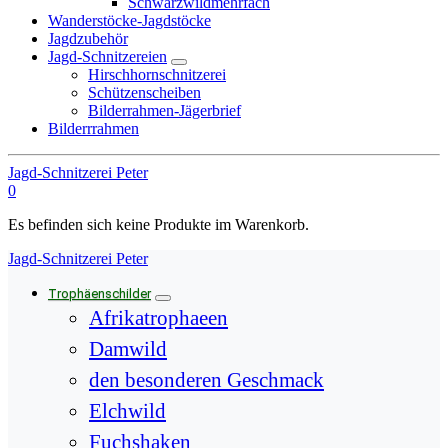
Schwarzwildmehrfach
Wanderstöcke-Jagdstöcke
Jagdzubehör
Jagd-Schnitzereien
Hirschhornschnitzerei
Schützenscheiben
Bilderrahmen-Jägerbrief
Bilderrrahmen
Jagd-Schnitzerei Peter
0
Es befinden sich keine Produkte im Warenkorb.
Jagd-Schnitzerei Peter
Trophäenschilder
Afrikatrophaeen
Damwild
den besonderen Geschmack
Elchwild
Fuchshaken