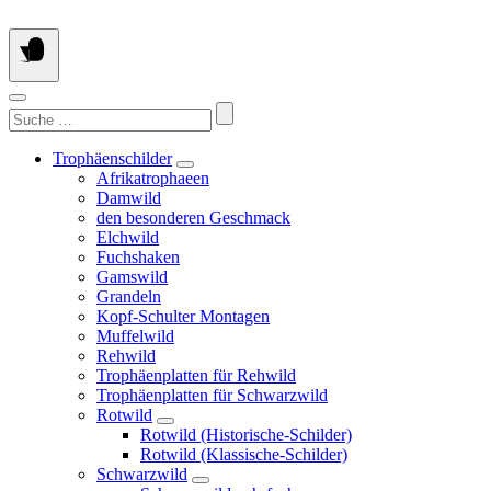
Springe
zum
Inhalt
Suchen
nach:
Trophäenschilder
Afrikatrophaeen
Damwild
den besonderen Geschmack
Elchwild
Fuchshaken
Gamswild
Grandeln
Kopf-Schulter Montagen
Muffelwild
Rehwild
Trophäenplatten für Rehwild
Trophäenplatten für Schwarzwild
Rotwild
Rotwild (Historische-Schilder)
Rotwild (Klassische-Schilder)
Schwarzwild